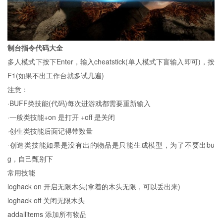
制台指令代码大全
多人模式下按下Enter，输入cheatstick(单人模式下盲输入即可)，按
F1(如果不出工作台就多试几遍)
注意：
·BUFF类技能(代码)每次进游戏都需要重新输入
·一般类技能+on 是打开 +off 是关闭
·创生类技能后面记得带数量
·创造类技能如果是没有出的物品是只能生成模型，为了不要出bu
g，自己甄别下
常用技能
loghack on 开启无限木头(拿着的木头无限，可以丢出来)
loghack off 关闭无限木头
addallitems 添加所有物品