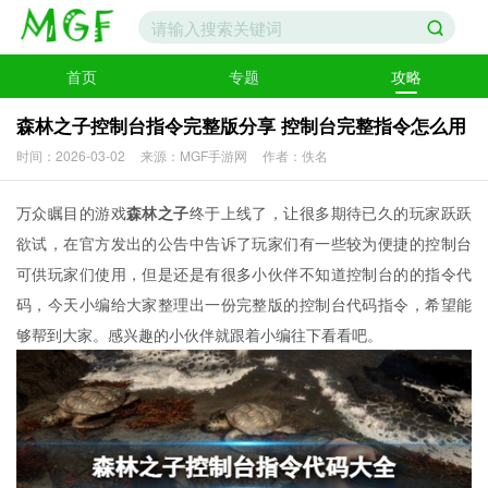
首页
专题
攻略
森林之子控制台指令完整版分享 控制台完整指令怎么用
时间：2026-03-02
来源：MGF手游网
作者：佚名
万众瞩目的游戏
森林之子
终于上线了，让很多期待已久的玩家跃跃
欲试，在官方发出的公告中告诉了玩家们有一些较为便捷的控制台
可供玩家们使用，但是还是有很多小伙伴不知道控制台的的指令代
码，今天小编给大家整理出一份完整版的控制台代码指令，希望能
够帮到大家。感兴趣的小伙伴就跟着小编往下看看吧。