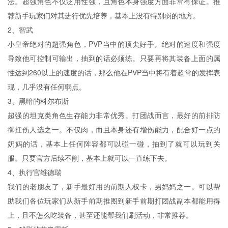
法。超强角色不仅泛用性强，且角色本身强度方面非常有保证。推
荐新手玩家们对其进行优先培养，基本上没有特别弱的地方。
2、智武
小皇帝绝对的超强角色，PVP当中的顶尖好手。绝对的速度和强度
导致他可控制可输出，抽到的话必须练。只要再将其装备上面的属
性达到260以上的速度的话，那么他在PVP当中将有着超常的发挥表
现，几乎没有任何弱点。
3、黑暗的科尔布斯
超强的坦克类角色生存能力非常优秀。打团战而言，最好的前排防
御扛伤人选之一。不仅肉，而且本身还有增伤能力，配合好一点的
奶妈的话，基本上任何阵容都可以碰一碰，抽到了就可以玩到关
服。只要官方后续不削，基本上就可以一直练下去。
4、执行官维德瑞
我们的老朋友了，新手最好用的前期人权卡，男妈妈之一。可以帮
助我们各位玩家们从新手前期推图到新手前期打团战副本都能用得
上，且不怎么吃装备，甚至还能帮我们刷活动，非常推荐。