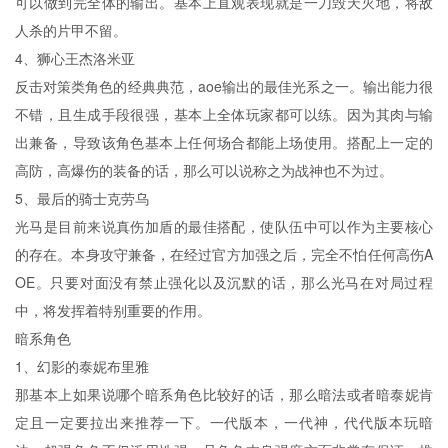
可以做到完全体的输出。基本上直观表现就是一刀毁天灭地，将敌
人杀的片甲不留。
4、狮心王杰洛米亚
反击对策类角色的经典典范，aoe输出的最佳光系之一。输出能力很
不错，且生成手段很强，基本上全体玩家都可以练。因为其肉与输
出兼备，导致该角色基本上任何场合都能上场使用。搭配上一定的
高防，高爆伤的装备的话，那么可以说称之为战神也不为过。
5、最后的骑士克劳乌
光马是目前来说真伤加盾的最佳搭配，使队伍中可以作为主要核心
的存在。本身攻守兼备，在经过官方加强之后，完全不怕任何高伤A
OE。只要对面没有禁止强化以及沉默的话，那么光马在对局过程
中，将发挥着特别重要的作用。
暗系角色
1、幻影的泰妮布里雅
那基本上如果说哪个暗系角色比较好的话，那么暗法或者暗泰妮肯
定且一定要拉出来推荐一下。一代版本，一代神，代代版本玩暗