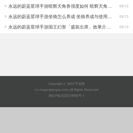
永远的蔚蓝星球手游暗辉天角兽强度如何 暗辉天角兽核心机制解析
06/13
永远的蔚蓝星球手游坐骑怎么养成 坐骑养成与使用建议
06/13
永远的蔚蓝星球手游国王幻形「盛装出席」效果介绍 外观一览
06/13
Copyright © MGF手游网
(m.mogongfangsy.com).All Rights Reserved
闽ICP备2022018952号-1