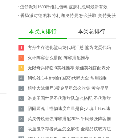
换码
获取攻略
攻略
蛋仔派对1600纤维礼包码 皮肤礼包码最新有效
香肠派对德凯和特利迦奥特曼怎么获取 奥特曼获
取攻略
本类周排行
本类总排行
1
方舟生存进化鲨齿龙代码汇总 鲨齿龙蛋代码
2
大全
火环阵容怎么搭配 阵容搭配推荐
3
无限奇兵降临t0英雄推荐 最佳英雄搭配表分
4
享
钢铁雄心4控制台(国家)代码大全 常用控制
5
台秘籍汇总
植物大战僵尸3黄金星星怎么收集 黄金星星
6
收集攻略
洛克王国世界圣代甜甜队怎么搭配 圣代甜甜
7
队搭配攻略
阴阳师魂土怪物速度血量是多少 魂土Boss速
8
度血量介绍
英灵传说最强阵容搭配2026 平民最强阵容推
9
荐
吸血鬼幸存者藏品怎么解锁 全藏品获取方法