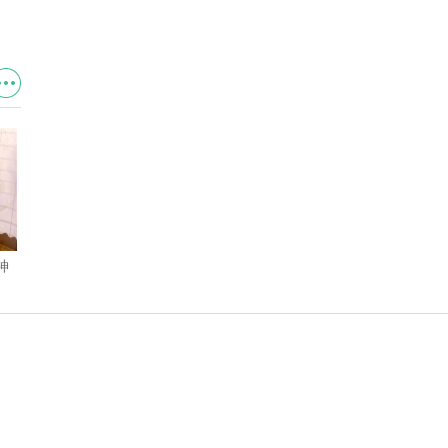
神
时空中的绘旅人ssr强度排行 时
原神米卡怎么配队 米卡最强配
空中的绘旅人ssr中谁更好用
队推荐