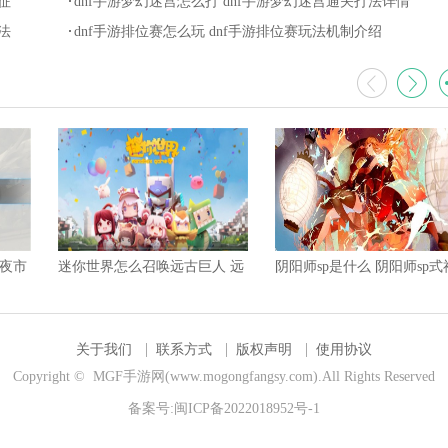
征
dnf手游梦幻迷宫怎么打 dnf手游梦幻迷宫通关打法详情
法
dnf手游排位赛怎么玩 dnf手游排位赛玩法机制介绍
 夜市
迷你世界怎么召唤远古巨人 远
阴阳师sp是什么 阴阳师sp式
古巨人召唤方法
与现有式神区别分享
关于我们
联系方式
版权声明
使用协议
Copyright © MGF手游网(www.mogongfangsy.com).All Rights Reserved
备案号:
闽ICP备2022018952号-1