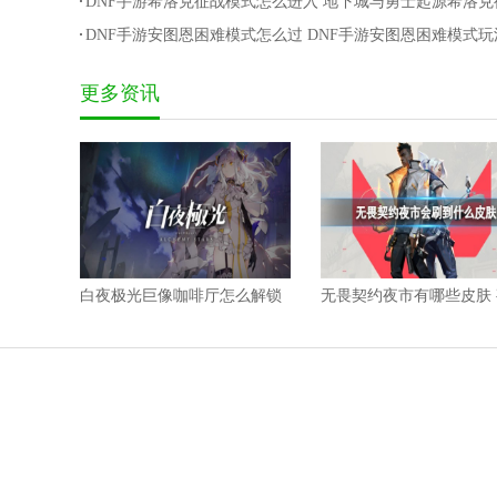
DNF手游希洛克征战模式怎么进入 地下城与勇士起源希洛克
战模式开启方法
DNF手游安图恩困难模式怎么过 DNF手游安图恩困难模式玩
通关打法
更多资讯
白夜极光巨像咖啡厅怎么解锁
无畏契约夜市有哪些皮肤
巨像咖啡厅解锁攻略
皮肤详细介绍