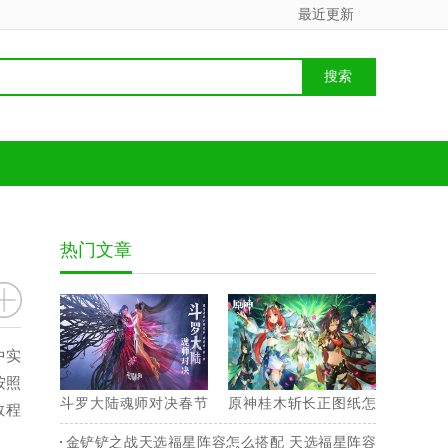
最近更新
热门文章
中实
按照
斗罗大陆魂师对决春节
原神桂木斩长正图纸怎
教程
兑换码 2023最新永久兑
么获得 桂木斩长正图纸
金铲铲之战天选福星阵容怎么搭配 天选福星阵容