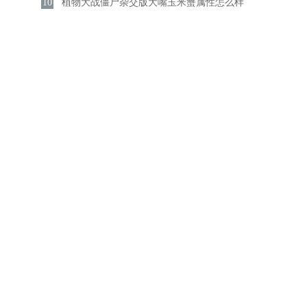
10
汇总
植物大战僵尸杂交版大嘴玉米蟹属性怎么样
大嘴玉米蟹属性一览