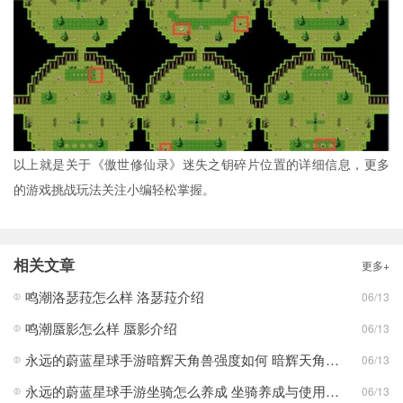
以上就是关于《傲世修仙录》迷失之钥碎片位置的详细信息，更多
的游戏挑战玩法关注小编轻松掌握。
相关文章
更多+
鸣潮洛瑟菈怎么样 洛瑟菈介绍
06/13
鸣潮蜃影怎么样 蜃影介绍
06/13
永远的蔚蓝星球手游暗辉天角兽强度如何 暗辉天角兽核心机制解析
06/13
永远的蔚蓝星球手游坐骑怎么养成 坐骑养成与使用建议
06/13