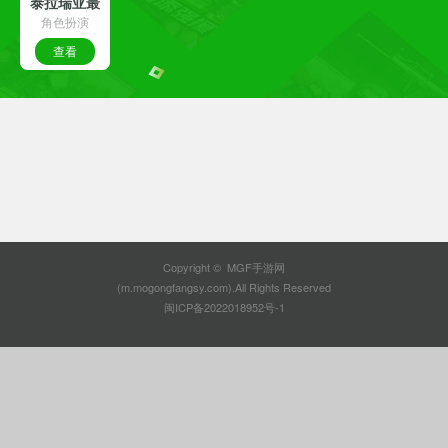
泰拉瑞亚最
角色扮演
新版
查看
Copyright © MGF手游网
(m.mogongfangsy.com).All Rights Reserved
闽ICP备2022018952号-1
查看熊掌号