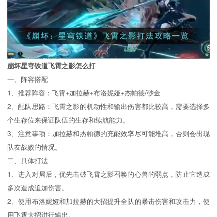
崩坏星穹铁道飞霄之影怎么打
一、阵容搭配
1、推荐阵容：飞霄+加拉赫+布洛妮娅+杰帕德/砂金
2、配队思路：飞霄之影的机动性和输出伤害都比较高，需要选择多
个生存位来保证队伍的生存和续航能力。
3、注意事项：加拉赫和杰帕德的充能效率尽可能堆高，否则会出现
队友战败的情况。
二、具体打法
1、进入对局后，优先击破飞霄之影召唤的心兽的弱点，防止它造成
多次造成追加伤害。
2、使用布洛妮娅和加拉赫的大招提升全队的暴击伤害和攻击力，使
用飞霄大招进行输出。