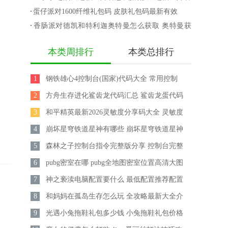
换码
获取攻略
攻略
蛋仔派对1600纤维礼包码 皮肤礼包码最新有效
香肠派对德凯和特利迦奥特曼怎么获取 奥特曼获
取攻略
本类周排行
本类总排行
1
钢铁雄心4控制台(国家)代码大全 常用控制
2
台秘籍汇总
方舟生存进化鲨齿龙代码汇总 鲨齿龙蛋代码
3
大全
和平精英最新2026灵敏度分享码大全 灵敏度
4
怎么调最稳
崩坏星穹铁道星神有哪些 崩坏星穹铁道星神
5
实力排行
森林之子控制台指令完整版分享 控制台完整
6
指令怎么用
pubg密室在哪 pubg全地图密室位置高清大图
7
一览2026
神之亵渎电脑配置要什么 最低配置推荐配置
8
一览
和妈妈在孤岛生存怎么玩 全攻略最新大全介
9
绍
光遇小兔拖鞋礼包多少钱 小兔拖鞋礼包价格