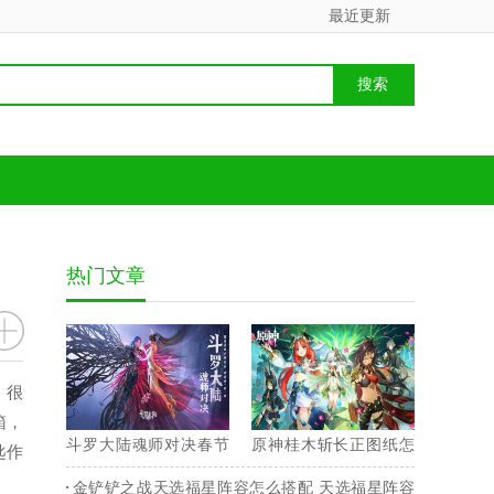
最近更新
热门文章
，很
箱，
斗罗大陆魂师对决春节
原神桂木斩长正图纸怎
匙作
兑换码 2023最新永久兑
么获得 桂木斩长正图纸
金铲铲之战天选福星阵容怎么搭配 天选福星阵容