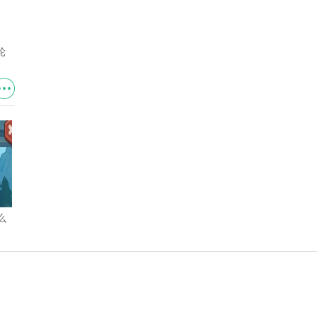
轮
么
永远的蔚蓝星球手游国王幻形
永远的蔚蓝星球手游新皮肤怎
「盛装出席」效果介绍 外观一
么免费获取 全新皮肤免费获取
览
方法