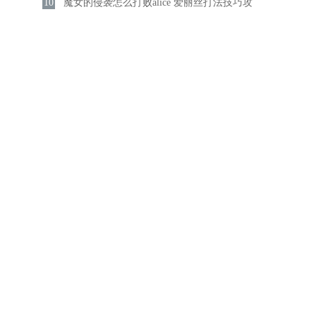
10
介绍
魔女的侵袭怎么打败alice 爱丽丝打法技巧攻
略分享