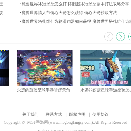
王
双子打法攻略
魔兽世界冰冠堡垒怎么打 怀旧服冰冠堡垒副本打法攻略分享
攻
魔兽世界情人节偷心火箭怎么获得 偷心火箭获取方法
魔兽世界塔扎维什齿轮滑翔器如何获得 魔兽世界塔扎维什齿
滑翔器获取方法介绍
永远的蔚蓝星球手游暗辉天角
永远的蔚蓝星球手游坐骑怎
兽强度如何 暗辉天角兽核心机
养成 坐骑养成与使用建议
制解析
关于我们
联系方式
版权声明
使用协议
Copyright © MGF手游网(www.mogongfangsy.com).All Rights Reserved