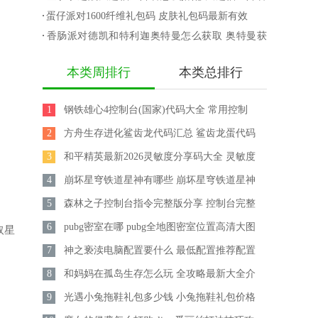
换码
获取攻略
攻略
蛋仔派对1600纤维礼包码 皮肤礼包码最新有效
香肠派对德凯和特利迦奥特曼怎么获取 奥特曼获
取攻略
本类周排行
本类总排行
1
钢铁雄心4控制台(国家)代码大全 常用控制
2
台秘籍汇总
方舟生存进化鲨齿龙代码汇总 鲨齿龙蛋代码
3
大全
和平精英最新2026灵敏度分享码大全 灵敏度
4
怎么调最稳
崩坏星穹铁道星神有哪些 崩坏星穹铁道星神
5
实力排行
森林之子控制台指令完整版分享 控制台完整
6
指令怎么用
pubg密室在哪 pubg全地图密室位置高清大图
取星
7
一览2026
神之亵渎电脑配置要什么 最低配置推荐配置
8
一览
和妈妈在孤岛生存怎么玩 全攻略最新大全介
9
绍
光遇小兔拖鞋礼包多少钱 小兔拖鞋礼包价格