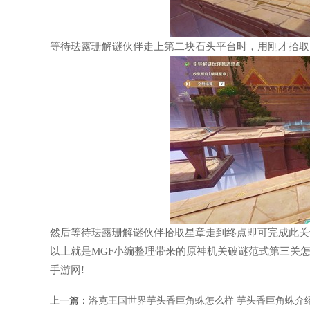
等待珐露珊解谜伙伴走上第二块石头平台时，用刚才拾取
然后等待珐露珊解谜伙伴拾取星章走到终点即可完成此关
以上就是MGF小编整理带来的原神机关破谜范式第三关
手游网!
上一篇：
洛克王国世界芋头香巨角蛛怎么样 芋头香巨角蛛介