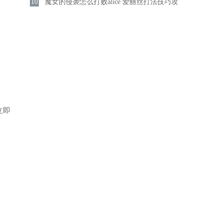
10
介绍
魔女的侵袭怎么打败alice 爱丽丝打法技巧攻
略分享
立即