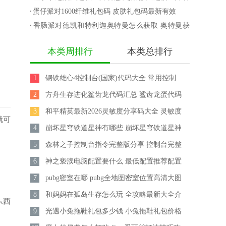
换码
获取攻略
攻略
蛋仔派对1600纤维礼包码 皮肤礼包码最新有效
香肠派对德凯和特利迦奥特曼怎么获取 奥特曼获
取攻略
本类周排行
本类总排行
1
钢铁雄心4控制台(国家)代码大全 常用控制
2
台秘籍汇总
方舟生存进化鲨齿龙代码汇总 鲨齿龙蛋代码
3
大全
和平精英最新2026灵敏度分享码大全 灵敏度
就可
4
怎么调最稳
崩坏星穹铁道星神有哪些 崩坏星穹铁道星神
5
实力排行
森林之子控制台指令完整版分享 控制台完整
6
指令怎么用
神之亵渎电脑配置要什么 最低配置推荐配置
7
一览
pubg密室在哪 pubg全地图密室位置高清大图
8
一览2026
和妈妈在孤岛生存怎么玩 全攻略最新大全介
东西
9
绍
光遇小兔拖鞋礼包多少钱 小兔拖鞋礼包价格