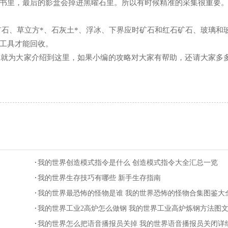
书里，最后的影盒会掉进黑曜石里。所以有时候精准的采集很重要
矿石、草立方*、石灰土*、浮冰、下界应时矿石和红石矿石、玻璃和
工具才能回收。
编就为大家介绍到这里，如果小编的攻略对大家有帮助，还请大家多
我的世界创造模式指令是什么 创造模式指令大全汇总一览
我的世界生存技巧有哪些 新手生存指南
我的世界最恐怖的怪物是谁 我的世界恐怖的怪物合集图鉴大
我的世界工业2高炉怎么做钢 我的世界工业高炉炼钢方法图
绍
我的世界怎么把语音播报员关掉 我的世界语音播报员关闭详