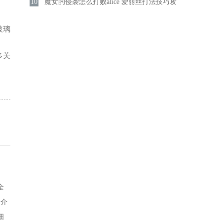
10
介绍
魔女的侵袭怎么打败alice 爱丽丝打法技巧攻
。
略分享
玻璃
多关
全
文介
细