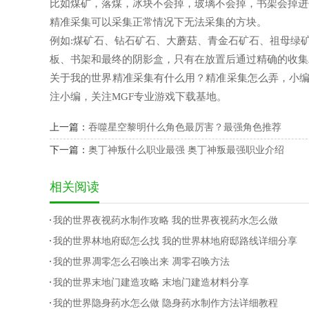
比如煤矿，落煤，冰块不会掉，玻璃不会掉，书架会掉进
精准采集可以采集正常情况下无法采集的方块。
例如:煤矿石、钻石矿石、大蘑菇、青金石矿石、祖母绿
板、书架和最终的阴影盒，只有在放置后通过精确的收集
关于我的世界精准采集有什么用？精准采集怎么弄，小
注小编，关注MGF专业游戏下载基地。
上一篇：
吞噬星空黎明什么角色最厉害？最强角色推荐
下一篇：
奥丁神叛什么职业最强 奥丁神叛最强职业介绍
相关阅读
我的世界夜视药水制作攻略 我的世界夜视药水怎么做
我的世界林地府邸怎么找 我的世界林地府邸路线详细分享
我的世界凋零怎么召唤出来 凋零召唤方法
我的世界末地门建造攻略 末地门建造材料分享
我的世界隐身药水怎么做 隐身药水制作方法详细教程