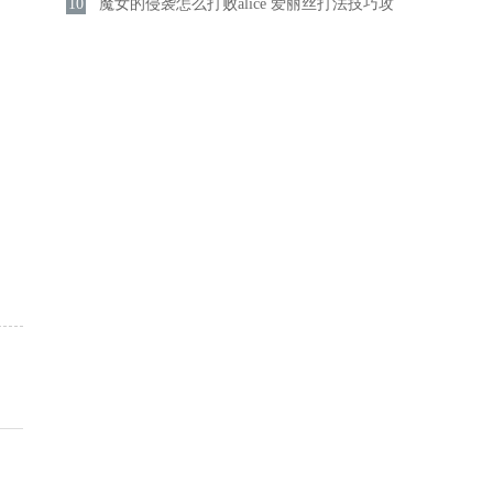
10
介绍
魔女的侵袭怎么打败alice 爱丽丝打法技巧攻
略分享