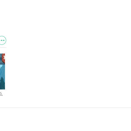
么
永远的蔚蓝星球手游国王幻形
永远的蔚蓝星球手游新皮肤怎
「盛装出席」效果介绍 外观一
么免费获取 全新皮肤免费获取
览
方法